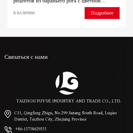
рецептов из бараньего рога с цветной
универсальной трубкой на ножках Смеситель
Подробнее
В НАЛИЧИИ
для тазика для овощей
Связаться с нами
TAIZHOU FUYUE INDUSTRY AND TRADE CO., LTD.
C11, Qingfeng Zhigu, No.299 Jiutang South Road, Luqiao
District, Taizhou City, Zhejiang Province
+86-13738629333