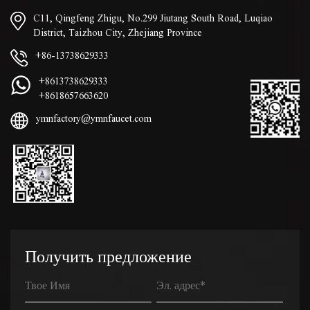
C11, Qingfeng Zhigu, No.299 Jiutang South Road, Luqiao
District, Taizhou City, Zhejiang Province
+86-13738629333
+8613738629333
+8618657663620
ymnfactory@ymnfaucet.com
Получить предложение