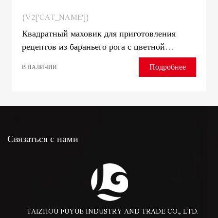
{V2['CAT_NAME']}
Квадратный маховик для приготовления
рецептов из бараньего рога с цветной
универсальной трубкой на ножках Смеситель
Подробнее
В НАЛИЧИИ
для тазика для овощей
Связаться с нами
TAIZHOU FUYUE INDUSTRY AND TRADE CO., LTD.